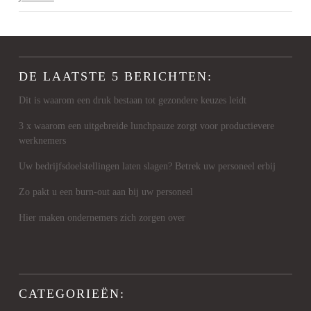
DE LAATSTE 5 BERICHTEN:
Dit is waarom een druk bestaan tot gezondere keuzes leidt
3 x waarom een uitgebreide lunchpauze zorgt voor productievere
werknemers
Uw bedrijfsdoelstellingen laten slagen? Betrek uw personeel erbij
Zo pakt u een burn-out aan bij uw personeel
Hier maken ondernemers zich zorgen over
CATEGORIEËN: