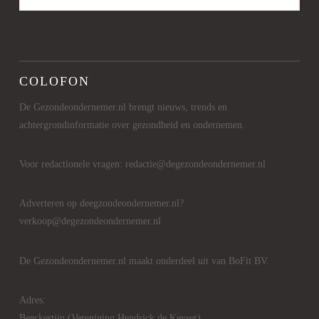
COLOFON
De Gezondeondernemer.nl brengt nieuws, trends en
achtergrondinformatie over gezondheid en ondernemen.
Voor redactionele vragen: redactie@degezondeondernemer.nl
Adverteren op deegzondeondernemer.nl?
verkoop@degezondeondernemer.nl
De Gezondeondernemer.nl maakt onderdeel uit van BoFit BV.
Adres:
Beeckestijn (Vereniging Hendrick de Keyser)