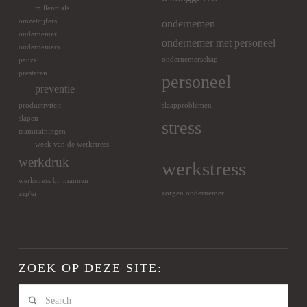
millennials
omzetcijfers
ondernemen
ondernemer
ondernemer met personeel
ondernemers
ondernemerschap
pauze
presteren
personeel
preventie
productiviteit
slaapproblemen
slapen
stress
teamtrainingen
week van de werkstress
werkdruk
werkstress
werkstress bij mannen
zorgen ondernemer
zzp'er
ZOEK OP DEZE SITE:
Search