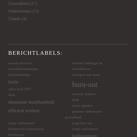
Gezondheid
(27)
Ondernemen
(13)
Trends
(4)
BERICHTLABELS:
aanpak burn-out
assertief leidinggeven
bedrijfsdoelstellingen
bedrijfsleven
bedrijfsstrategie
beroepen met stress
brein
burn-out
cijfers kvk 2017
controle loslaten
druk
dutje
duurzame inzetbaarheid
eerste signalen
efficient werken
gestreste ondernemer
gezondheid
jonge ondernemer
jong burn-out
klantgericht ondernemen
jonge werknemers
lunchpauze
leidinggeven