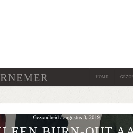
ERNEMER
HOME
GEZO
Gezondheid / augustus 8, 2019
U EEN BURN-OUT A