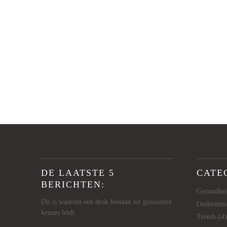
DE LAATSTE 5
CATE
BERICHTEN:
Gezondhe
Dit is waarom een druk bestaan tot gezondere
Ondernem
keuzes leidt
Trends
(4