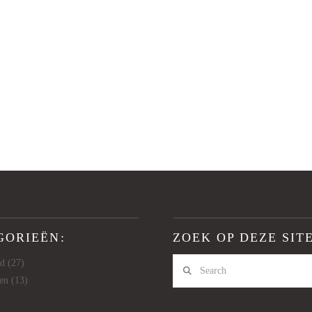
GORIEËN:
ZOEK OP DEZE SITE
Search
id
(27)
en
(13)
)