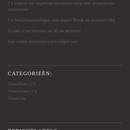
3 x waarom een uitgebreide lunchpauze zorgt voor productievere
werknemers
Uw bedrijfsdoelstellingen laten slagen? Betrek uw personeel erbij
Zo pakt u een burn-out aan bij uw personeel
Hier maken ondernemers zich zorgen over
CATEGORIEËN:
Gezondheid
(27)
Ondernemen
(13)
Trends
(4)