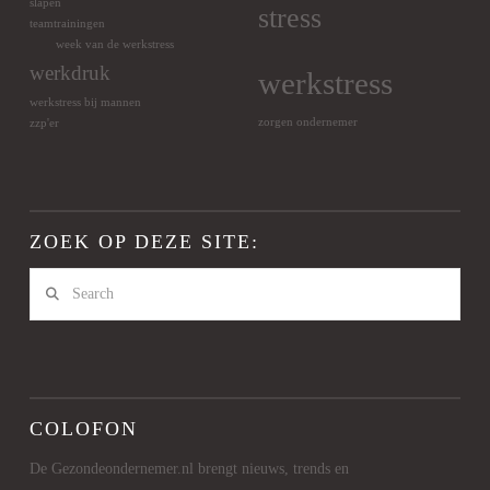
slapen
stress
teamtrainingen
week van de werkstress
werkdruk
werkstress
werkstress bij mannen
zorgen ondernemer
zzp'er
ZOEK OP DEZE SITE:
Search
COLOFON
De Gezondeondernemer.nl brengt nieuws, trends en