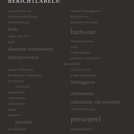
BERICHTLABELS:
aanpak burn-out
assertief leidinggeven
bedrijfsdoelstellingen
bedrijfsleven
bedrijfsstrategie
beroepen met stress
brein
burn-out
cijfers kvk 2017
controle loslaten
druk
dutje
duurzame inzetbaarheid
eerste signalen
efficient werken
gestreste ondernemer
gezondheid
jonge ondernemer
jong burn-out
klantgericht ondernemen
jonge werknemers
lunchpauze
leidinggeven
millennials
omzetcijfers
ondernemen
ondernemer
ondernemer met personeel
ondernemers
ondernemerschap
pauze
presteren
personeel
preventie
productiviteit
slaapproblemen