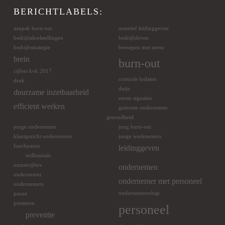
BERICHTLABELS:
aanpak burn-out
assertief leidinggeven
bedrijfsdoelstellingen
bedrijfsleven
bedrijfsstrategie
beroepen met stress
brein
burn-out
cijfers kvk 2017
controle loslaten
druk
dutje
duurzame inzetbaarheid
eerste signalen
efficient werken
gestreste ondernemer
gezondheid
jonge ondernemer
jong burn-out
klantgericht ondernemen
jonge werknemers
lunchpauze
leidinggeven
millennials
omzetcijfers
ondernemen
ondernemer
ondernemer met personeel
ondernemers
ondernemerschap
pauze
presteren
personeel
preventie