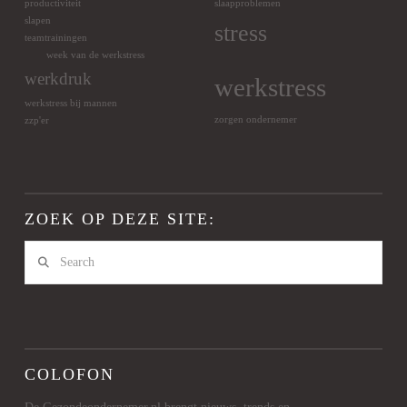
productiviteit
slaapproblemen
slapen
stress
teamtrainingen
week van de werkstress
werkdruk
werkstress
werkstress bij mannen
zorgen ondernemer
zzp'er
ZOEK OP DEZE SITE:
Search
COLOFON