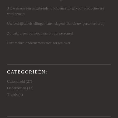
3 x waarom een uitgebreide lunchpauze zorgt voor productievere
werknemers
Uw bedrijfsdoelstellingen laten slagen? Betrek uw personeel erbij
Zo pakt u een burn-out aan bij uw personeel
Hier maken ondernemers zich zorgen over
CATEGORIEËN:
Gezondheid
(27)
Ondernemen
(13)
Trends
(4)