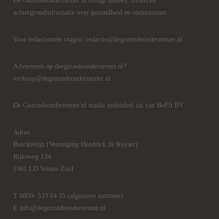
De Gezondeondernemer.nl brengt nieuws, trends en
achtergrondinformatie over gezondheid en ondernemen.
Voor redactionele vragen: redactie@degezondeondernemer.nl
Adverteren op deegzondeondernemer.nl?
verkoop@degezondeondernemer.nl
De Gezondeondernemer.nl maakt onderdeel uit van BoFit BV.
Adres:
Beeckestijn (Vereniging Hendrick de Keyser)
Rijksweg 134
1981 LD Velsen-Zuid
T 0800- 533 04 55 (algemeen nummer)
E info@degezondeondernemer.nl