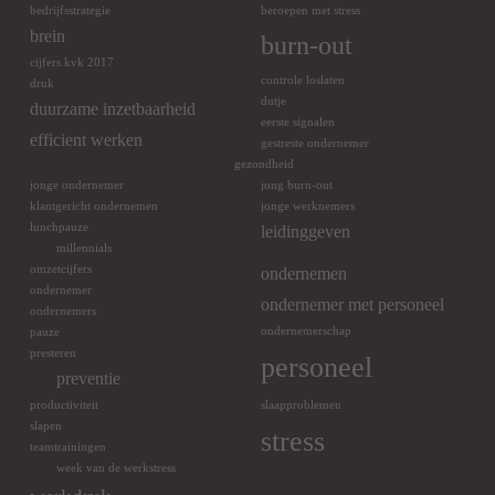
bedrijfsstrategie
beroepen met stress
brein
burn-out
cijfers kvk 2017
controle loslaten
druk
dutje
duurzame inzetbaarheid
eerste signalen
efficient werken
gestreste ondernemer
gezondheid
jonge ondernemer
jong burn-out
klantgericht ondernemen
jonge werknemers
lunchpauze
leidinggeven
millennials
omzetcijfers
ondernemen
ondernemer
ondernemer met personeel
ondernemers
ondernemerschap
pauze
presteren
personeel
preventie
productiviteit
slaapproblemen
slapen
stress
teamtrainingen
week van de werkstress