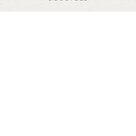
WERKDRUK TE HOOG? ZO ZORGT U VOOR MEER RUST