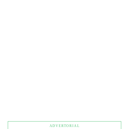
WERKSTRESS: WAT GEBEURT ER IN UW BREIN?
ADVERTORIAL