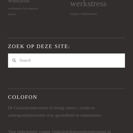
werkdruk
werkstress
werkstress bij mannen
zorgen ondernemer
zzp'er
ZOEK OP DEZE SITE:
Search
COLOFON
De Gezondeondernemer.nl brengt nieuws, trends en
achtergrondinformatie over gezondheid en ondernemen.
Voor redactionele vragen: redactie@degezondeondernemer.nl