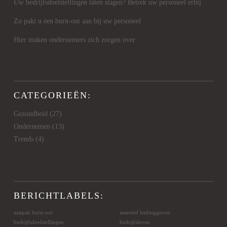
Uw bedrijfsdoelstellingen laten slagen? Betrek uw personeel erbij
Zo pakt u een burn-out aan bij uw personeel
Hier maken ondernemers zich zorgen over
CATEGORIEËN:
Gezondheid
(27)
Ondernemen
(13)
Trends
(4)
BERICHTLABELS:
aanpak burn-out
assertief leidinggeven
bedrijfsdoelstellingen
bedrijfsleven