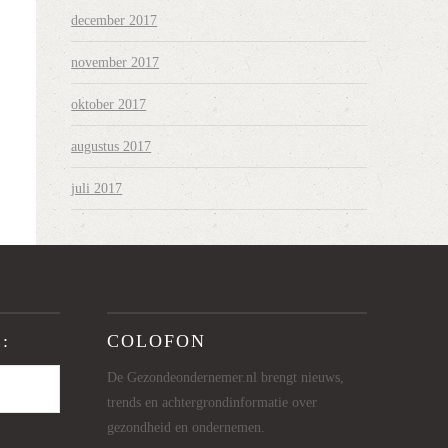
december 2017
november 2017
oktober 2017
augustus 2017
juli 2017
:
COLOFON
De Gezondeondernemer.nl brengt nieuws,
trends en achtergrondinformatie over
gezondheid en ondernemen.