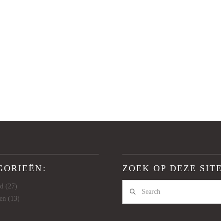
GORIEËN:
ZOEK OP DEZE SITE
Search
id
(27)
en
(13)
)