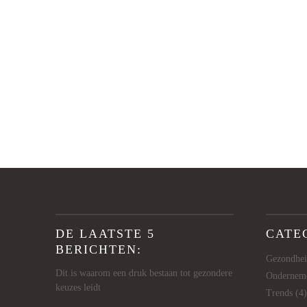
DE LAATSTE 5
CATE
BERICHTEN:
Gezondhe
Dit is waarom een druk bestaan tot gezondere
Ondernem
keuzes leidt
Trends
(4