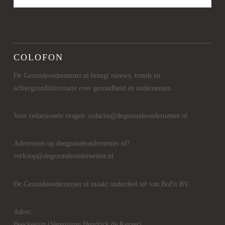
COLOFON
De Gezondeondernemer.nl brengt nieuws, trends en
achtergrondinformatie over gezondheid en ondernemen.
Voor redactionele vragen: redactie@degezondeondernemer.nl
Adverteren op deegzondeondernemer.nl?
verkoop@degezondeondernemer.nl
De Gezondeondernemer.nl maakt onderdeel uit van BoFit BV.
Adres:
Beeckestijn (Vereniging Hendrick de Keyser)