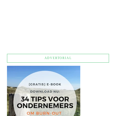
UW BEDRIJFSDOELSTELLINGEN LATEN SLAGEN? BETREK UW PERSONEEL ERBIJ
ADVERTORIAL