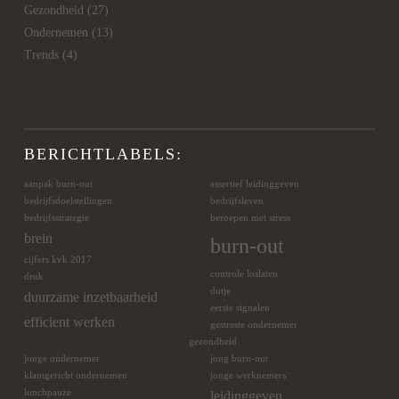
Gezondheid
(27)
Ondernemen
(13)
Trends
(4)
BERICHTLABELS:
aanpak burn-out
assertief leidinggeven
bedrijfsdoelstellingen
bedrijfsleven
bedrijfsstrategie
beroepen met stress
brein
burn-out
cijfers kvk 2017
controle loslaten
druk
dutje
duurzame inzetbaarheid
eerste signalen
efficient werken
gestreste ondernemer
gezondheid
jonge ondernemer
jong burn-out
klantgericht ondernemen
jonge werknemers
lunchpauze
leidinggeven