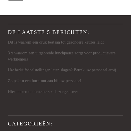
DE LAATSTE 5 BERICHTEN:
Dit is waarom een druk bestaan tot gezondere keuzes leidt
3 x waarom een uitgebreide lunchpauze zorgt voor productievere
werknemers
Uw bedrijfsdoelstellingen laten slagen? Betrek uw personeel erbij
Zo pakt u een burn-out aan bij uw personeel
Hier maken ondernemers zich zorgen over
CATEGORIEËN: