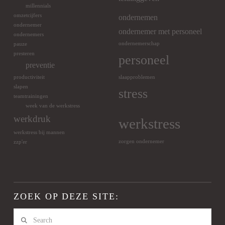
millennials
omzetcijfers
ondernemen
ondernemer
ondernemer met personeel
ondernemers
ondernemerschap
pauze
presteren
personeel
preventie
productiviteit
slaapproblemen
slapen
stress
teamtrainingen
week van de werkstress
werkdruk
werkstress
werkstress bij mannen
zorgen ondernemer
zzp'er
ZOEK OP DEZE SITE:
Search