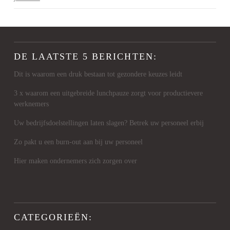
DE LAATSTE 5 BERICHTEN:
Dit is waarom een druk bestaan tot gezondere keuzes leidt
3 x waarom een uitgebreide lunchpauze zorgt voor productievere
werknemers
Uw bedrijfsdoelstellingen laten slagen? Betrek uw personeel erbij
Zo pakt u een burn-out aan bij uw personeel
Hier maken ondernemers zich zorgen over
CATEGORIEËN: