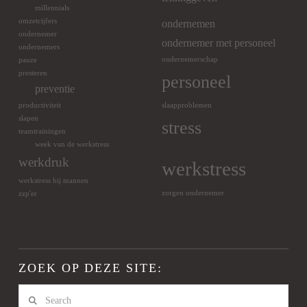
millennials
omzetcijfers
ondernemen
ondernemer
ondernemer met personeel
ondernemers
ondernemerschap
pauze
presteren
personeel
preventie
productiviteit
slaapproblemen
slapen
stress
teamtrainingen
week van de werkstress
werkdruk
werkstress
werkstress bij mannen
zorgen ondernemer
zzp'er
ZOEK OP DEZE SITE:
Search