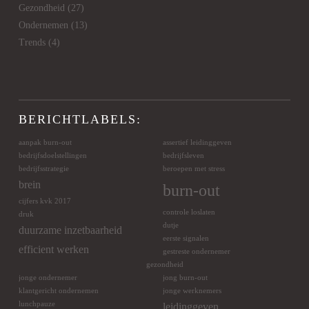
Gezondheid
(27)
Ondernemen
(13)
Trends
(4)
BERICHTLABELS:
aanpak burn-out
assertief leidinggeven
bedrijfsdoelstellingen
bedrijfsleven
bedrijfsstrategie
beroepen met stress
brein
burn-out
cijfers kvk 2017
controle loslaten
druk
dutje
duurzame inzetbaarheid
eerste signalen
efficient werken
gestreste ondernemer
gezondheid
jonge ondernemer
jong burn-out
klantgericht ondernemen
jonge werknemers
lunchpauze
leidinggeven