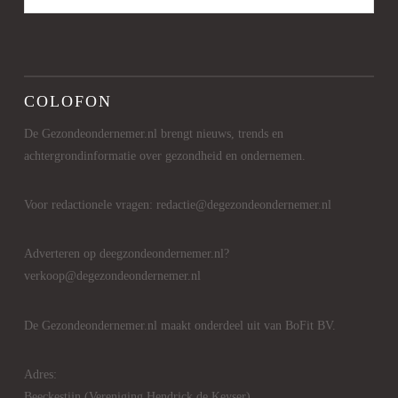
COLOFON
De Gezondeondernemer.nl brengt nieuws, trends en
achtergrondinformatie over gezondheid en ondernemen.
Voor redactionele vragen: redactie@degezondeondernemer.nl
Adverteren op deegzondeondernemer.nl?
verkoop@degezondeondernemer.nl
De Gezondeondernemer.nl maakt onderdeel uit van BoFit BV.
Adres:
Beeckestijn (Vereniging Hendrick de Keyser)